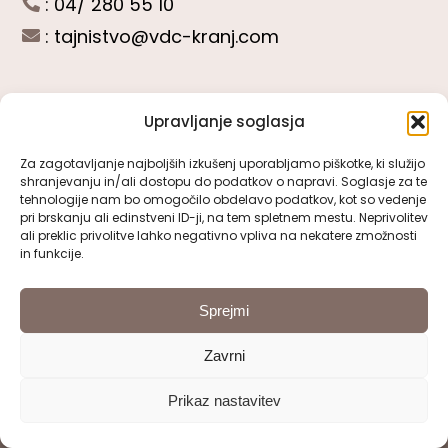
: 04/ 280 55 10
:
tajnistvo@vdc-kranj.com
Upravljanje soglasja
POGLEJTE SI
Za zagotavljanje najboljših izkušenj uporabljamo piškotke, ki služijo
shranjevanju in/ali dostopu do podatkov o napravi. Soglasje za te
Toggle
tehnologije nam bo omogočilo obdelavo podatkov, kot so vedenje
Navigation
pri brskanju ali edinstveni ID-ji, na tem spletnem mestu. Neprivolitev
Predstavitev VDC Kranj
ali preklic privolitve lahko negativno vpliva na nekatere zmožnosti
SLEDITE NAM
in funkcije.
Pomembni obrazci
Sprejmi
Zavrni
Pravno obvestilo
Prikaz nastavitev
© 2000 - 2026 | VDC Kranj | Vse pravice pridržane
Izjava o dostopnosti