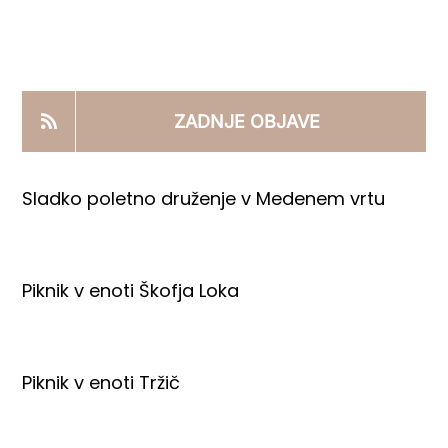
KOOPERANTSKO DELO
PRODAJNI IZDELKI
ZADNJE OBJAVE
AKTUALNO
Sladko poletno druženje v Medenem vrtu
KONTAKTI
Piknik v enoti Škofja Loka
Piknik v enoti Tržič