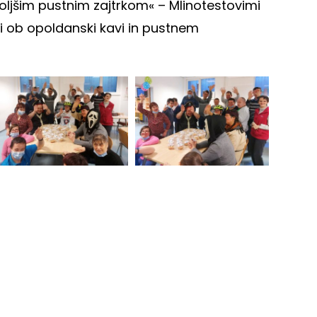
boljšim pustnim zajtrkom« – Mlinotestovimi
čili ob opoldanski kavi in pustnem