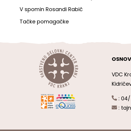
V spomin Rosandi Rabič
Tačke pomagačke
OSNOV
VDC Kr
Kidriče
: 04/
:
taj