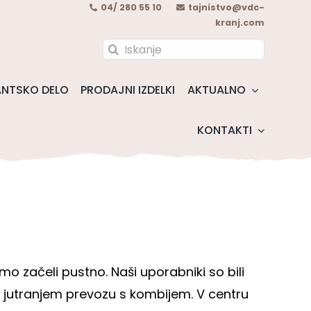
04/ 280 55 10
tajnistvo@vdc-
kranj.com
Search
for:
NTSKO DELO
PRODAJNI IZDELKI
AKTUALNO
KONTAKTI
smo začeli pustno. Naši uporabniki so bili
 jutranjem prevozu s kombijem. V centru