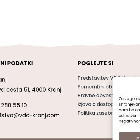
NI PODATKI
POGLEJTE SI
Predstavitev VDC Kranj
anj
Pomembni obrazci
va cesta 51, 4000 Kranj
Pravno obvestilo
Za zagotavl
Izjava o dostopnosti
 280 55 10
shranjevan
nam bo omo
Politika zasebnosti
nistvo@vdc-kranj.com
edinstveni 
negativno v
S