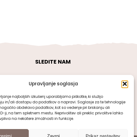
SLEDITE NAM
Upravljanje soglasja
janje najboljših izkušenj uporabljamo piškotke, ki služijo
ju in/ali dostopu do podatkov o napravi. Soglasje za te tehnologije
gočilo obdelavo podatkov, kot so vedenje pri brskanju ali
ID-ji, na tem spletnem mestu. Neprivolitev ali preklic privolitve lahko
pliva na nekatere zmožnosti in funkcije.
prejmi
Zavrni
Prikaz nastavitev