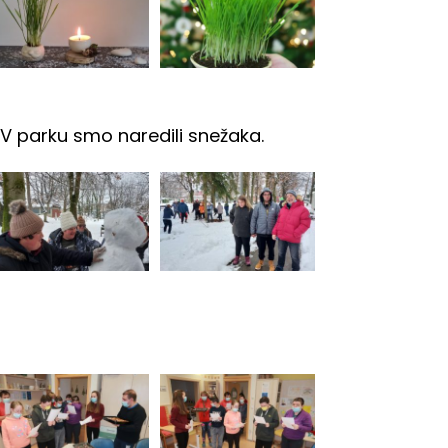
. V parku smo naredili snežaka.