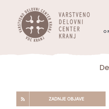
Skip
content
to
content
O 
De
ZADNJE OBJAVE