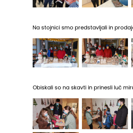
Na stojnici smo predstavljali in prodaja
Obiskali so na skavti in prinesli luč mi