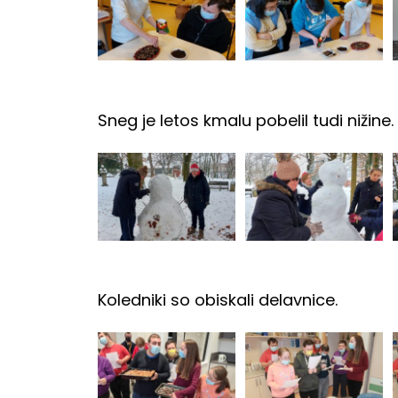
Sneg je letos kmalu pobelil tudi nižine
Koledniki so obiskali delavnice.