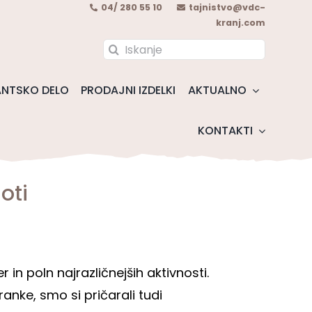
04/ 280 55 10
tajnistvo@vdc-
kranj.com
Search
for:
NTSKO DELO
PRODAJNI IZDELKI
AKTUALNO
KONTAKTI
oti
r in poln najrazličnejših aktivnosti.
anke, smo si pričarali tudi