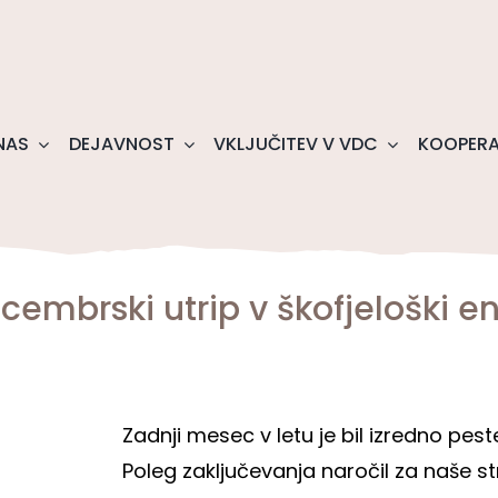
NAS
DEJAVNOST
VKLJUČITEV V VDC
KOOPERA
cembrski utrip v škofjeloški en
Zadnji mesec v letu je bil izredno peste
Poleg zaključevanja naročil za naše str