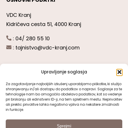
VDC Kranj
Kidričeva cesta 51, 4000 Kranj
: 04/ 280 55 10
:
tajnistvo@vdc-kranj.com
Upravljanje soglasja
POGLEJTE SI
Za zagotavljanje najboljših izkušenj uporabljamo piškotke, ki služijo
shranjevanju in/ali dostopu do podatkov o napravi. Soglasje za te
Toggle
tehnologije nam bo omogočilo obdelavo podatkov, kot so vedenje
Navigation
pri brskanju ali edinstveni ID-ji, na tem spletnem mestu. Neprivolitev
Predstavitev VDC Kranj
ali preklic privolitve lahko negativno vpliva na nekatere zmožnosti
SLEDITE NAM
in funkcije.
Pomembni obrazci
Sprejmi