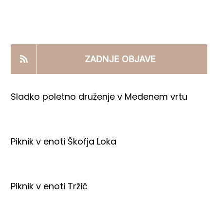
KOOPERANTSKO DELO
PRODAJNI IZDELKI
ZADNJE OBJAVE
AKTUALNO
Sladko poletno druženje v Medenem vrtu
KONTAKTI
Piknik v enoti Škofja Loka
Piknik v enoti Tržič