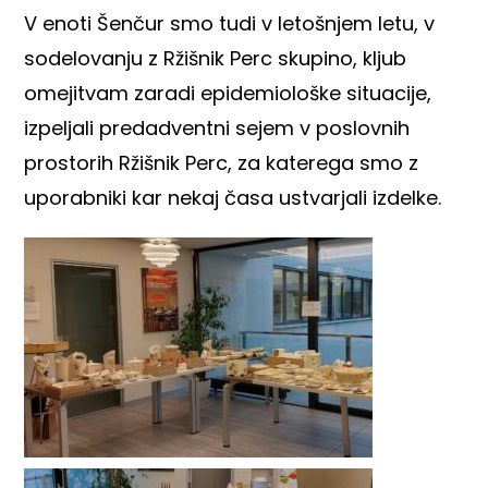
V enoti Šenčur smo tudi v letošnjem letu, v
sodelovanju z
Ržišnik Per
c skupino, kljub
omejitvam zaradi epidemiološke situacije,
izpeljali predadventni sejem v poslovnih
prostorih Ržišnik Perc, za katerega smo z
uporabniki kar nekaj časa ustvarjali izdelke.