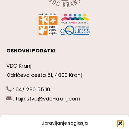
OSNOVNI PODATKI
VDC Kranj
Kidričeva cesta 51, 4000 Kranj
: 04/ 280 55 10
:
tajnistvo@vdc-kranj.com
Upravljanje soglasja
POGLEJTE SI