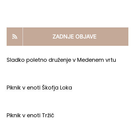
KOOPERANTSKO DELO
PRODAJNI IZDELKI
ZADNJE OBJAVE
AKTUALNO
Sladko poletno druženje v Medenem vrtu
KONTAKTI
Piknik v enoti Škofja Loka
Piknik v enoti Tržič