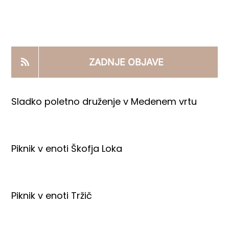
KOOPERANTSKO DELO
PRODAJNI IZDELKI
ZADNJE OBJAVE
AKTUALNO
Sladko poletno druženje v Medenem vrtu
KONTAKTI
Piknik v enoti Škofja Loka
Piknik v enoti Tržič