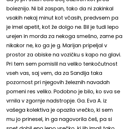
boleznijo. Ni bil zaspan, tako da ni zakinkal
vsakih nekaj minut kot včasih, predvsem pa
je imel apetit, kot že dolgo ne. Bil je tudi lepo
urejen in morda za nekoga smešno, zame pa
nikakor ne, ko ga je g. Marijan pripeljal v
prostor za obiske na vozičku s kapo na glavi.
Pri tem sem pomislil na veliko tenkočutnost
vseh vas, saj vem, da za Sandija taka
pozornost pri njegovih železnih navadah
pomeni res veliko. Podobno je bilo, ko sva se
vrnila v zgornje nadstropje. Ga. Eva A. iz
vašega kolektiva je opazila vrečko, ki sem
mu jo prinesel, in ga nagovorila češ, pa si
spet dobil eno lepo vrečko, ki jih imaš tako