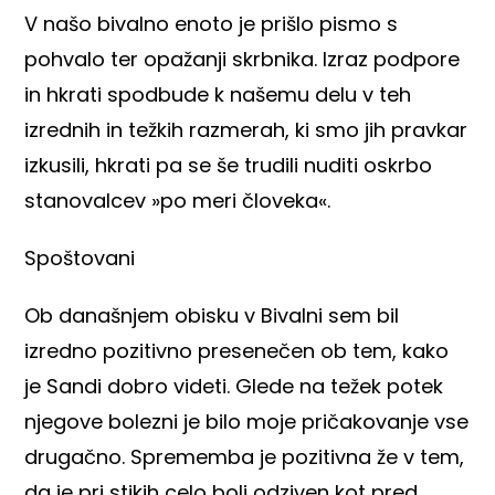
V našo bivalno enoto je prišlo pismo s
pohvalo ter opažanji skrbnika. Izraz podpore
in hkrati spodbude k našemu delu v teh
izrednih in težkih razmerah, ki smo jih pravkar
izkusili, hkrati pa se še trudili nuditi oskrbo
stanovalcev »po meri človeka«.
Spoštovani
Ob današnjem obisku v Bivalni sem bil
izredno pozitivno presenečen ob tem, kako
je Sandi dobro videti. Glede na težek potek
njegove bolezni je bilo moje pričakovanje vse
drugačno. Sprememba je pozitivna že v tem,
da je pri stikih celo bolj odziven kot pred