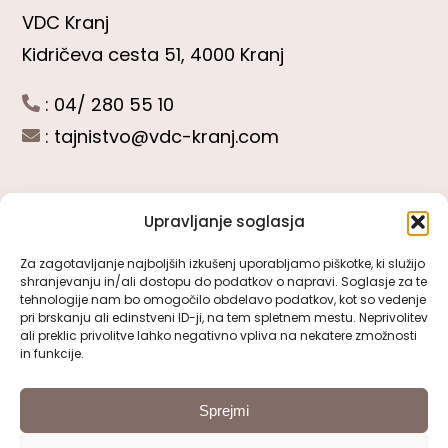
VDC Kranj
Kidričeva cesta 51, 4000 Kranj
: 04/ 280 55 10
:
tajnistvo@vdc-kranj.com
Upravljanje soglasja
POGLEJTE SI
Za zagotavljanje najboljših izkušenj uporabljamo piškotke, ki služijo
shranjevanju in/ali dostopu do podatkov o napravi. Soglasje za te
Toggle
tehnologije nam bo omogočilo obdelavo podatkov, kot so vedenje
Navigation
pri brskanju ali edinstveni ID-ji, na tem spletnem mestu. Neprivolitev
Predstavitev VDC Kranj
ali preklic privolitve lahko negativno vpliva na nekatere zmožnosti
SLEDITE NAM
in funkcije.
Pomembni obrazci
Sprejmi