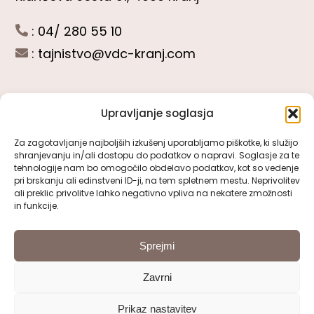
: 04/ 280 55 10
:
tajnistvo@vdc-kranj.com
Upravljanje soglasja
POGLEJTE SI
Za zagotavljanje najboljših izkušenj uporabljamo piškotke, ki služijo
shranjevanju in/ali dostopu do podatkov o napravi. Soglasje za te
Toggle
tehnologije nam bo omogočilo obdelavo podatkov, kot so vedenje
Navigation
pri brskanju ali edinstveni ID-ji, na tem spletnem mestu. Neprivolitev
Predstavitev VDC Kranj
ali preklic privolitve lahko negativno vpliva na nekatere zmožnosti
SLEDITE NAM
in funkcije.
Pomembni obrazci
Sprejmi
Zavrni
Pravno obvestilo
Prikaz nastavitev