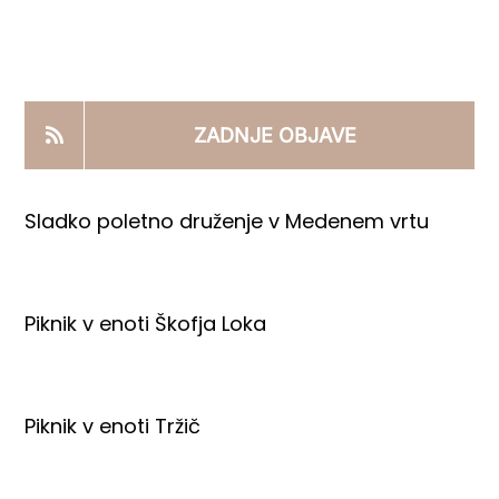
KOOPERANTSKO DELO
PRODAJNI IZDELKI
ZADNJE OBJAVE
AKTUALNO
Sladko poletno druženje v Medenem vrtu
KONTAKTI
Piknik v enoti Škofja Loka
Piknik v enoti Tržič