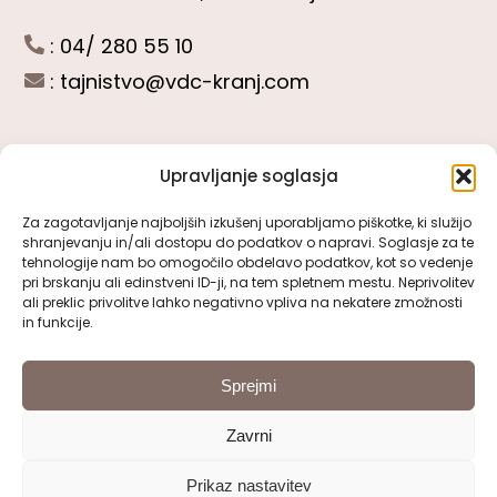
: 04/ 280 55 10
:
tajnistvo@vdc-kranj.com
Upravljanje soglasja
POGLEJTE SI
Za zagotavljanje najboljših izkušenj uporabljamo piškotke, ki služijo
shranjevanju in/ali dostopu do podatkov o napravi. Soglasje za te
Toggle
tehnologije nam bo omogočilo obdelavo podatkov, kot so vedenje
Navigation
pri brskanju ali edinstveni ID-ji, na tem spletnem mestu. Neprivolitev
Predstavitev VDC Kranj
ali preklic privolitve lahko negativno vpliva na nekatere zmožnosti
SLEDITE NAM
in funkcije.
Pomembni obrazci
Sprejmi
Zavrni
Pravno obvestilo
Prikaz nastavitev