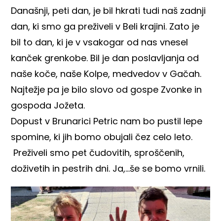
Današnji, peti dan, je bil hkrati tudi naš zadnji
dan, ki smo ga preživeli v Beli krajini. Zato je
bil to dan, ki je v vsakogar od nas vnesel
kanček grenkobe. Bil je dan poslavljanja od
naše koče, naše Kolpe, medvedov v Gačah.
Najtežje pa je bilo slovo od gospe Zvonke in
gospoda Jožeta.
Dopust v Brunarici Petric nam bo pustil lepe
spomine, ki jih bomo obujali čez celo leto.
Preživeli smo pet čudovitih, sproščenih,
doživetih in pestrih dni. Ja,…še se bomo vrnili.