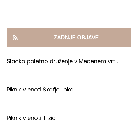
KOOPERANTSKO DELO
PRODAJNI IZDELKI
ZADNJE OBJAVE
AKTUALNO
Sladko poletno druženje v Medenem vrtu
KONTAKTI
Piknik v enoti Škofja Loka
Piknik v enoti Tržič