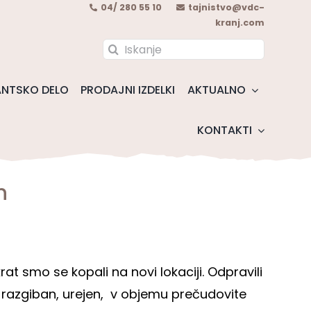
04/ 280 55 10
tajnistvo@vdc-
kranj.com
Search
for:
NTSKO DELO
PRODAJNI IZDELKI
AKTUALNO
KONTAKTI
n
at smo se kopali na novi lokaciji. Odpravili
o razgiban, urejen, v objemu prečudovite