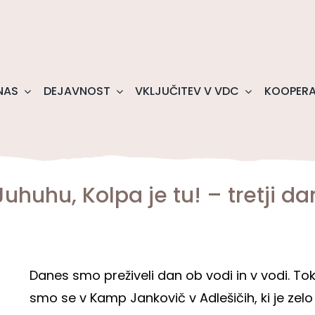
NAS
DEJAVNOST
VKLJUČITEV V VDC
KOOPERA
Juhuhu, Kolpa je tu! – tretji da
Danes smo preživeli dan ob vodi in v vodi. Tokr
smo se v Kamp Jankovič v Adlešičih, ki je zel