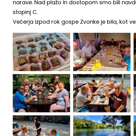
narave. Nad plažo in dostopom smo bili navduš
stopinj C.
Večerja izpod rok gospe Zvonke je bila, kot ve