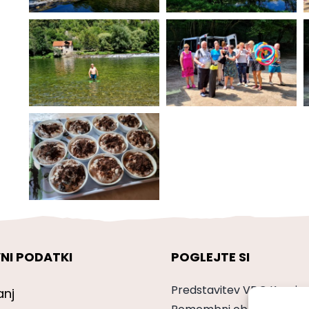
NI PODATKI
POGLEJTE SI
Predstavitev VDC Kranj
anj