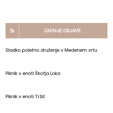
KOOPERANTSKO DELO
PRODAJNI IZDELKI
ZADNJE OBJAVE
AKTUALNO
Sladko poletno druženje v Medenem vrtu
KONTAKTI
Piknik v enoti Škofja Loka
Piknik v enoti Tržič