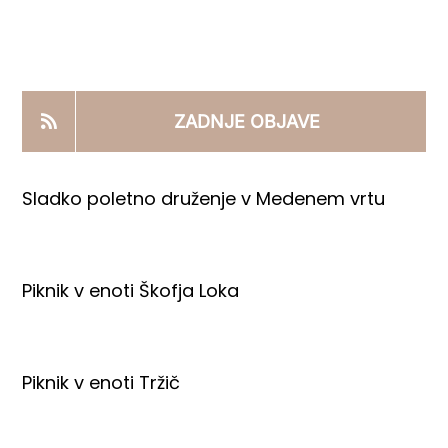
KOOPERANTSKO DELO
PRODAJNI IZDELKI
ZADNJE OBJAVE
AKTUALNO
Sladko poletno druženje v Medenem vrtu
KONTAKTI
Piknik v enoti Škofja Loka
Piknik v enoti Tržič