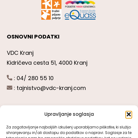
OSNOVNI PODATKI
VDC Kranj
Kidričeva cesta 51, 4000 Kranj
: 04/ 280 55 10
:
tajnistvo@vdc-kranj.com
Upravljanje soglasja
POGLEJTE SI
Za zagotavljanje najboljših izkušenj uporabljamo piškotke, ki služijo
shranjevanju in/ali dostopu do podatkov o napravi. Soglasje za te
Toggle