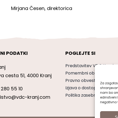
Mirjana Česen, direktorica
NI PODATKI
POGLEJTE SI
Predstavitev VDC Kranj
anj
Pomembni obrazci
va cesta 51, 4000 Kranj
Pravno obvestilo
Za zagotavl
Izjava o dostopnosti
 280 55 10
shranjevan
nam bo omo
Politika zasebnosti
nistvo@vdc-kranj.com
edinstveni 
negativno v
S