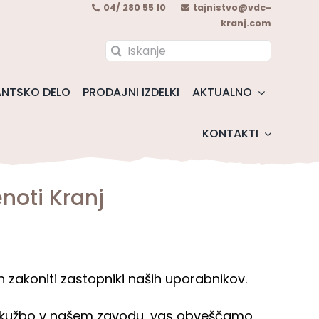
04/ 280 55 10
tajnistvo@vdc-
kranj.com
Search
for:
NTSKO DELO
PRODAJNI IZDELKI
AKTUALNO
KONTAKTI
noti Kranj
in zakoniti zastopniki naših uporabnikov.
 okužbo v našem zavodu, vas obveščamo,