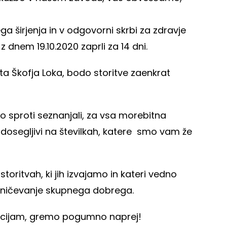
a širjenja in v odgovorni skrbi za zdravje
 dnem 19.10.2020 zaprli za 14 dni.
ota Škofja Loka, bodo storitve zaenkrat
sproti seznanjali, za vsa morebitna
dosegljivi na številkah, katere smo vam že
oritvah, ki jih izvajamo in kateri vedno
esničevanje skupnega dobrega.
acijam, gremo pogumno naprej!