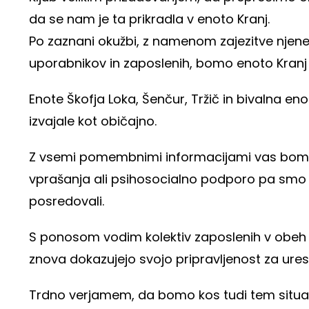
da se nam je ta prikradla v enoto Kranj.
Po zaznani okužbi, z namenom zajezitve njeneg
uporabnikov in zaposlenih, bomo enoto Kranj z
Enote Škofja Loka, Šenčur, Tržič in bivalna en
izvajale kot običajno.
Z vsemi pomembnimi informacijami vas bomo 
vprašanja ali psihosocialno podporo pa smo 
posredovali.
S ponosom vodim kolektiv zaposlenih v obeh st
znova dokazujejo svojo pripravljenost za ur
Trdno verjamem, da bomo kos tudi tem situ