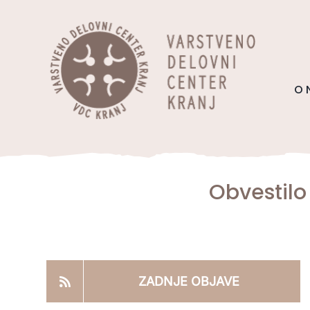
Skip
content
to
content
O 
Obvestilo
ZADNJE OBJAVE