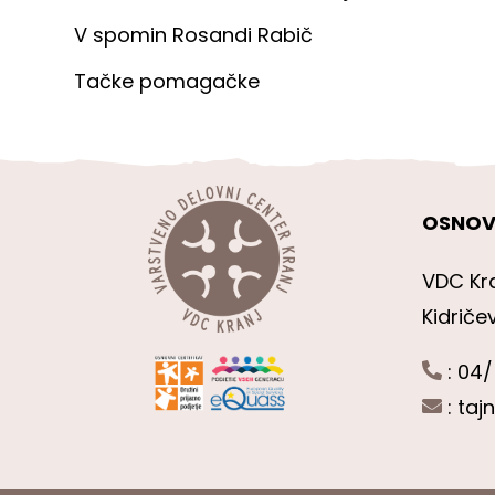
V spomin Rosandi Rabič
Tačke pomagačke
OSNOV
VDC Kr
Kidriče
: 04/
:
taj