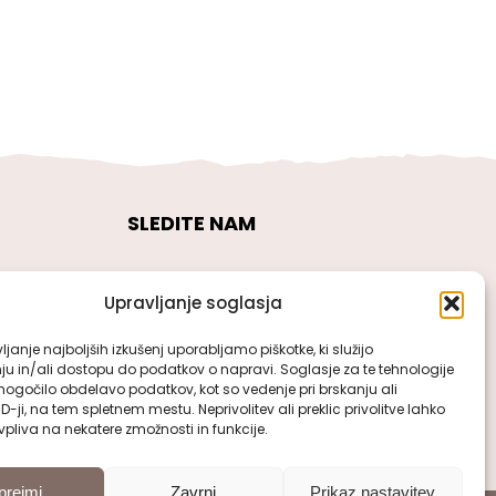
SLEDITE NAM
Upravljanje soglasja
janje najboljših izkušenj uporabljamo piškotke, ki služijo
ju in/ali dostopu do podatkov o napravi. Soglasje za te tehnologije
gočilo obdelavo podatkov, kot so vedenje pri brskanju ali
ID-ji, na tem spletnem mestu. Neprivolitev ali preklic privolitve lahko
pliva na nekatere zmožnosti in funkcije.
prejmi
Zavrni
Prikaz nastavitev