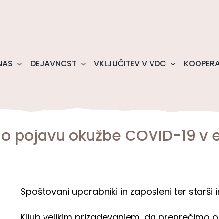
NAS
DEJAVNOST
VKLJUČITEV V VDC
KOOPERA
 o pojavu okužbe COVID-19 v e
Spoštovani uporabniki in zaposleni ter starši 
Kljub velikim prizadevanjem, da preprečimo