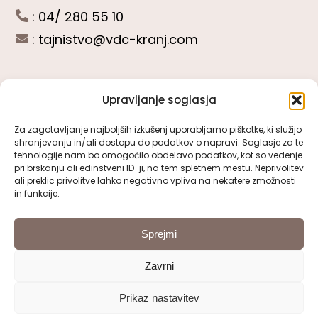
: 04/ 280 55 10
:
tajnistvo@vdc-kranj.com
Upravljanje soglasja
POGLEJTE SI
Za zagotavljanje najboljših izkušenj uporabljamo piškotke, ki služijo
shranjevanju in/ali dostopu do podatkov o napravi. Soglasje za te
Toggle
tehnologije nam bo omogočilo obdelavo podatkov, kot so vedenje
Navigation
pri brskanju ali edinstveni ID-ji, na tem spletnem mestu. Neprivolitev
Predstavitev VDC Kranj
ali preklic privolitve lahko negativno vpliva na nekatere zmožnosti
SLEDITE NAM
in funkcije.
Pomembni obrazci
Sprejmi
Zavrni
Pravno obvestilo
Prikaz nastavitev
© 2000 - 2026 | VDC Kranj | Vse pravice pridržane