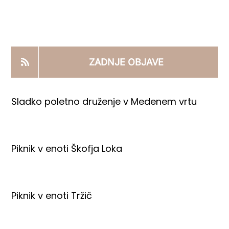
KOOPERANTSKO DELO
PRODAJNI IZDELKI
ZADNJE OBJAVE
AKTUALNO
Sladko poletno druženje v Medenem vrtu
KONTAKTI
Piknik v enoti Škofja Loka
Piknik v enoti Tržič