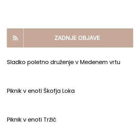
KOOPERANTSKO DELO
PRODAJNI IZDELKI
ZADNJE OBJAVE
AKTUALNO
Sladko poletno druženje v Medenem vrtu
KONTAKTI
Piknik v enoti Škofja Loka
Piknik v enoti Tržič