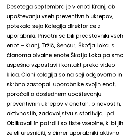
Desetega septembra je v enoti Kranj, ob
upoštevanju vseh preventivnih ukrepov,
potekala seja Kolegija direktorice z
uporabniki. Prisotni so bili predstavniki vseh
enot – Kranj, Tržič, Šenčur, Škofja Loka, s
članoma bivalne enote Škofja Loka pa smo
uspešno vzpostavili kontakt preko video
klica. Člani kolegija so na seji odgovorno in
skrbno zastopali uporabnike svojih enot,
poročali o doslednem upoštevanju
preventivnih ukrepov v enotah, o novostih,
aktivnostih, zadovoljstvu s storitvijo, ipd.
Oblikovali in potrdili so tiste vsebine, ki bi jih
želeli uresničiti, s čimer uporabniki aktivno