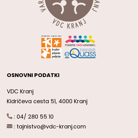
OSNOVNI PODATKI
VDC Kranj
Kidričeva cesta 51, 4000 Kranj
: 04/ 280 55 10
:
tajnistvo@vdc-kranj.com