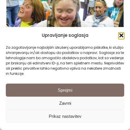
Upravljanje soglasja
Za zagotavljanje najboljših izkušenj uporabljamo piškotke, ki služijo
shranjevanju in/ali dostopu do podatkov o napravi. Soglasje za te
tehnologije nam bo omogočilo obdelavo podatkov, kot so vedenje
pri brskanju ali edinstveni ID-ji, na tem spletnem mestu. Neprivolitev
ali preklic privolitve lahko negativno vpliva na nekatere zmožnosti
in funkcije.
Sprejmi
Zavrni
Prikaz nastavitev