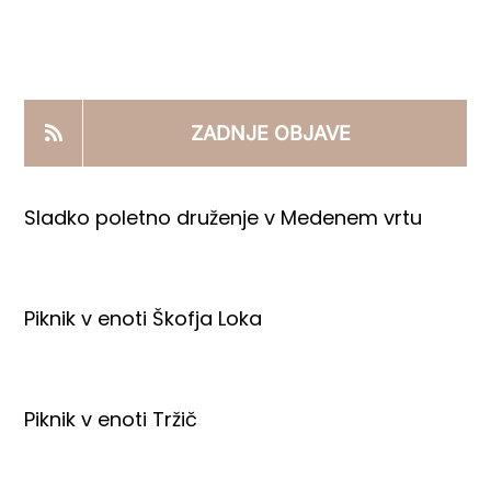
KOOPERANTSKO DELO
PRODAJNI IZDELKI
ZADNJE OBJAVE
AKTUALNO
Sladko poletno druženje v Medenem vrtu
KONTAKTI
Piknik v enoti Škofja Loka
Piknik v enoti Tržič