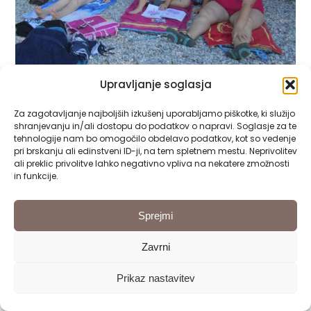
Upravljanje soglasja
Za zagotavljanje najboljših izkušenj uporabljamo piškotke, ki služijo
shranjevanju in/ali dostopu do podatkov o napravi. Soglasje za te
tehnologije nam bo omogočilo obdelavo podatkov, kot so vedenje
pri brskanju ali edinstveni ID-ji, na tem spletnem mestu. Neprivolitev
ali preklic privolitve lahko negativno vpliva na nekatere zmožnosti
in funkcije.
Sprejmi
Zavrni
Prikaz nastavitev