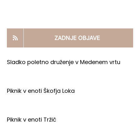
KOOPERANTSKO DELO
PRODAJNI IZDELKI
ZADNJE OBJAVE
AKTUALNO
Sladko poletno druženje v Medenem vrtu
KONTAKTI
Piknik v enoti Škofja Loka
Piknik v enoti Tržič