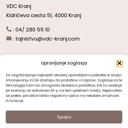
VDC Kranj
Kidričeva cesta 51, 4000 Kranj
: 04/ 280 55 10
:
tajnistvo@vdc-kranj.com
Upravljanje soglasja
POGLEJTE SI
Za zagotavljanje najboljših izkušenj uporabljamo piškotke, ki služijo
shranjevanju in/ali dostopu do podatkov o napravi. Soglasje za te
Toggle
tehnologije nam bo omogočilo obdelavo podatkov, kot so vedenje
Navigation
pri brskanju ali edinstveni ID-ji, na tem spletnem mestu. Neprivolitev
Predstavitev VDC Kranj
ali preklic privolitve lahko negativno vpliva na nekatere zmožnosti
SLEDITE NAM
in funkcije.
Pomembni obrazci
Sprejmi