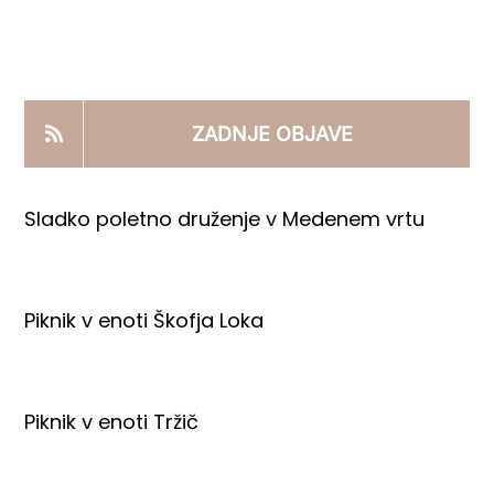
KOOPERANTSKO DELO
PRODAJNI IZDELKI
ZADNJE OBJAVE
AKTUALNO
Sladko poletno druženje v Medenem vrtu
KONTAKTI
Piknik v enoti Škofja Loka
Piknik v enoti Tržič