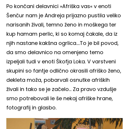
Po končani delavnici »Afriška vas« v enoti
Šenčur nam je Andreja prijazno pustila veliko
narisanih živali, temno ženo in moškega ter
kup hamam perlic, ki so komaj čakale, da iz
njih nastane kakšna ogrlica….To je bil povod,
da smo delavnico na omenjeno temo
izpeljali tudi v enoti Škofja Loka. V varstveni
skupini so fantje odlično okrasili afriško ženo,
dekleta moža, pobarvali osnutke afriških
živali in tako se je začelo… Za pravo vzdušje
smo potrebovali le še nekaj afriške hrane,
fotografij in glasbo.