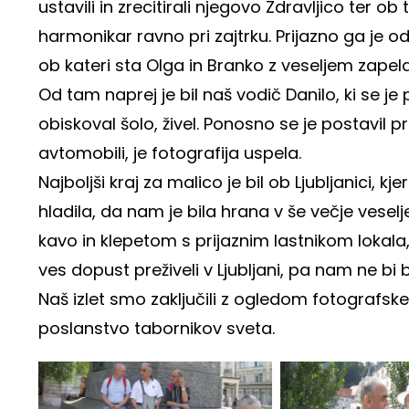
ustavili in zrecitirali njegovo Zdravljico ter ob
harmonikar ravno pri zajtrku. Prijazno ga je o
ob kateri sta Olga in Branko z veseljem zapela
Od tam naprej je bil naš vodič Danilo, ki se je 
obiskoval šolo, živel. Ponosno se je postavil p
avtomobili, je fotografija uspela.
Najboljši kraj za malico je bil ob Ljubljanici, k
hladila, da nam je bila hrana v še večje vese
kavo in klepetom s prijaznim lastnikom lokala, k
ves dopust preživeli v Ljubljani, pa nam ne bi 
Naš izlet smo zaključili z ogledom fotografske r
poslanstvo tabornikov sveta.