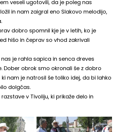
 tem veseli ugotovili, da je poleg nas
dložil in nam zaigral eno Slakovo melodijo,
.
prav dobro spomnil kje je v letih, ko je
red hišo in čeprav so vhod zakrivali
jer nas je rahla sapica in senca dreves
lje. Dober obrok smo okronali še z dobro
i nam je natrosil še toliko idej, da bi lahko
bilo dolgčas.
azstave v Tivoliju, ki prikaže delo in