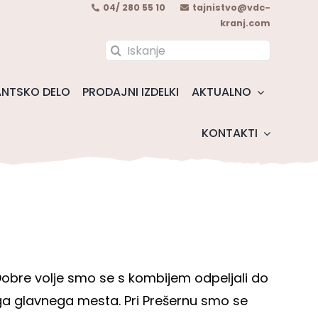
04/ 280 55 10
tajnistvo@vdc-
kranj.com
Search
for:
NTSKO DELO
PRODAJNI IZDELKI
AKTUALNO
KONTAKTI
. Dobre volje smo se s kombijem odpeljali do
ega glavnega mesta. Pri Prešernu smo se