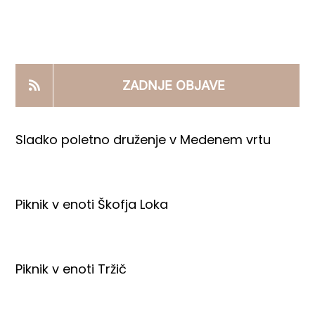
KOOPERANTSKO DELO
PRODAJNI IZDELKI
ZADNJE OBJAVE
AKTUALNO
Sladko poletno druženje v Medenem vrtu
KONTAKTI
Piknik v enoti Škofja Loka
Piknik v enoti Tržič