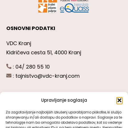
OSNOVNI PODATKI
VDC Kranj
Kidričeva cesta 51, 4000 Kranj
: 04/ 280 55 10
:
tajnistvo@vdc-kranj.com
Upravljanje soglasja
POGLEJTE SI
Za zagotavljanje najboljših izkušenj uporabljamo piškotke, ki služijo
shranjevanju in/ali dostopu do podatkov o napravi. Soglasje za te
Toggle
tehnologije nam bo omogočilo obdelavo podatkov, kot so vedenje
Navigation
pri brskanju ali edinstveni ID-ji, na tem spletnem mestu. Neprivolitev