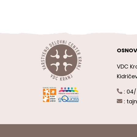
OSNOV
VDC Kr
Kidriče
: 04/
:
taj