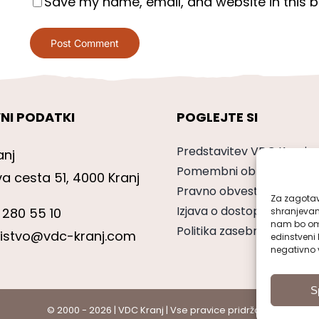
Save my name, email, and website in this b
NI PODATKI
POGLEJTE SI
Predstavitev VDC Kranj
anj
Pomembni obrazci
va cesta 51, 4000 Kranj
Pravno obvestilo
Za zagotavl
Izjava o dostopnosti
 280 55 10
shranjevan
nam bo omo
Politika zasebnosti
nistvo@vdc-kranj.com
edinstveni 
negativno v
S
© 2000 - 2026 | VDC Kranj | Vse pravice pridržane