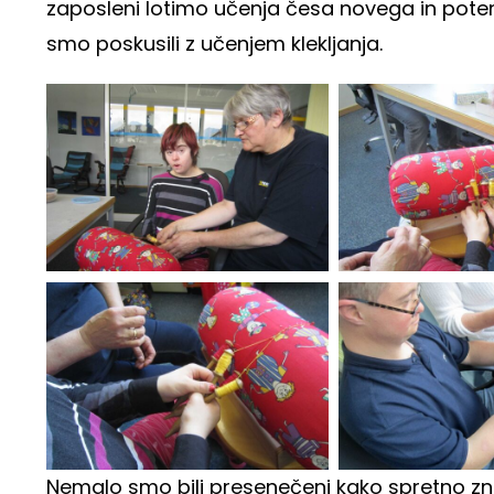
zaposleni lotimo učenja česa novega in potem
smo poskusili z učenjem klekljanja.
Nemalo smo bili presenečeni kako spretno zna