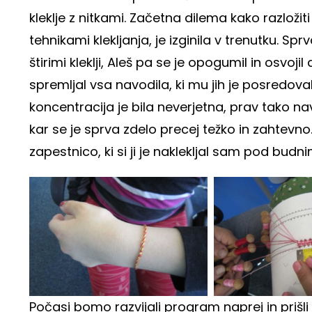
kleklje z nitkami. Začetna dilema kako razložiti
tehnikami klekljanja, je izginila v trenutku. Sprva
štirimi kleklji, Aleš pa se je opogumil in osvojil 
spremljal vsa navodila, ki mu jih je posredov
koncentracija je bila neverjetna, prav tako n
kar se je sprva zdelo precej težko in zahtevn
zapestnico, ki si ji je naklekljal sam pod bud
Počasi bomo razvijali program naprej in prišli 