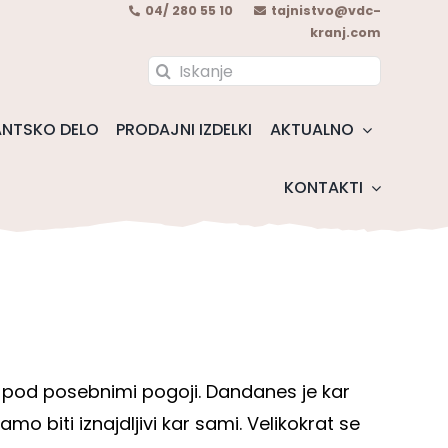
04/ 280 55 10
tajnistvo@vdc-
kranj.com
Search
for:
NTSKO DELO
PRODAJNI IZDELKI
AKTUALNO
KONTAKTI
e pod posebnimi pogoji. Dandanes je kar
o biti iznajdljivi kar sami. Velikokrat se