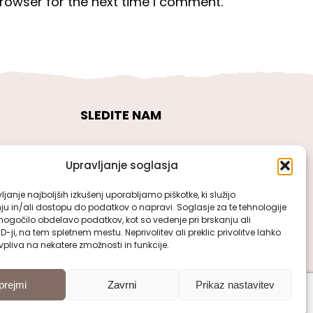
rowser for the next time I comment.
SLEDITE NAM
Upravljanje soglasja
janje najboljših izkušenj uporabljamo piškotke, ki služijo
ju in/ali dostopu do podatkov o napravi. Soglasje za te tehnologije
gočilo obdelavo podatkov, kot so vedenje pri brskanju ali
ID-ji, na tem spletnem mestu. Neprivolitev ali preklic privolitve lahko
pliva na nekatere zmožnosti in funkcije.
prejmi
Zavrni
Prikaz nastavitev