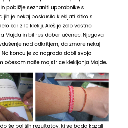
 in pobližje seznaniti uporabnike s
 jih je nekaj poskusilo klekljati kitko s
delo kar z 10 kleklji. Aleš je zelo vestno
ala Majda in bil res dober učenec. Njegova
avdušenje nad odkritjem, da zmore nekaj
o. Na koncu je za nagrado dobil svojo
nim očesom naše mojstrice klekljanja Majde.
do še boljših rezultatov, ki se bodo kazali