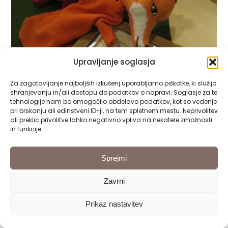
Upravljanje soglasja
Za zagotavljanje najboljših izkušenj uporabljamo piškotke, ki služijo
shranjevanju in/ali dostopu do podatkov o napravi. Soglasje za te
tehnologije nam bo omogočilo obdelavo podatkov, kot so vedenje
pri brskanju ali edinstveni ID-ji, na tem spletnem mestu. Neprivolitev
ali preklic privolitve lahko negativno vpliva na nekatere zmožnosti
in funkcije.
Sprejmi
Zavrni
Prikaz nastavitev