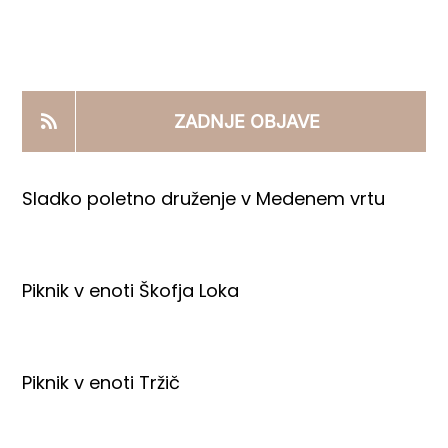
KOOPERANTSKO DELO
PRODAJNI IZDELKI
ZADNJE OBJAVE
AKTUALNO
Sladko poletno druženje v Medenem vrtu
KONTAKTI
Piknik v enoti Škofja Loka
Piknik v enoti Tržič