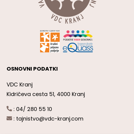
OSNOVNI PODATKI
VDC Kranj
Kidričeva cesta 51, 4000 Kranj
: 04/ 280 55 10
:
tajnistvo@vdc-kranj.com