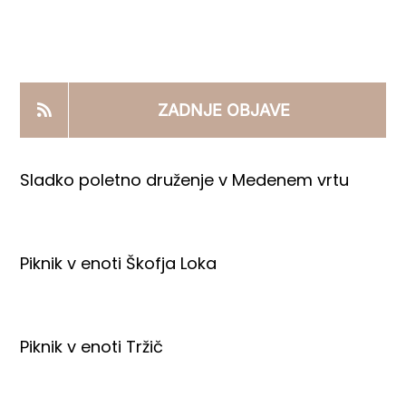
KOOPERANTSKO DELO
PRODAJNI IZDELKI
ZADNJE OBJAVE
AKTUALNO
Sladko poletno druženje v Medenem vrtu
KONTAKTI
Piknik v enoti Škofja Loka
Piknik v enoti Tržič