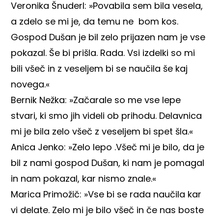
Veronika Šnuderl: »Povabila sem bila vesela,
a zdelo se mi je, da temu ne bom kos.
Gospod Dušan je bil zelo prijazen nam je vse
pokazal. Še bi prišla. Rada. Vsi izdelki so mi
bili všeč in z veseljem bi se naučila še kaj
novega.«
Bernik Nežka: »Začarale so me vse lepe
stvari, ki smo jih videli ob prihodu. Delavnica
mi je bila zelo všeč z veseljem bi spet šla.«
Anica Jenko: »Zelo lepo .Všeč mi je bilo, da je
bil z nami gospod Dušan, ki nam je pomagal
in nam pokazal, kar nismo znale.«
Marica Primožič: »Vse bi se rada naučila kar
vi delate. Zelo mi je bilo všeč in če nas boste