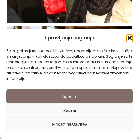
Upravljanje soglasja
Za zagotavljanje najboljših izkušenj uporabljamo piškotke, ki služijo
shranjevanju in/ali dostopu do podatkov o napravi. Soglasje za te
tehnologije nam bo omogočilo obdelavo podatkov, kot so vedenje
pri brskanju ali edinstveni ID-ji, na tem spletnem mestu. Neprivolitev
ali preklic privolitve lahko negativno vpliva na nekatere zmožnosti
in funkcije.
Sprejmi
Zavrni
Prikaz nastavitev