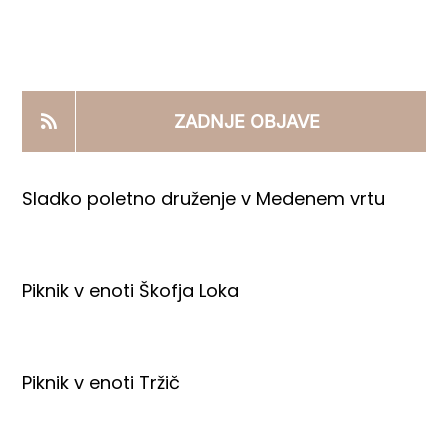
KOOPERANTSKO DELO
PRODAJNI IZDELKI
ZADNJE OBJAVE
AKTUALNO
Sladko poletno druženje v Medenem vrtu
KONTAKTI
Piknik v enoti Škofja Loka
Piknik v enoti Tržič