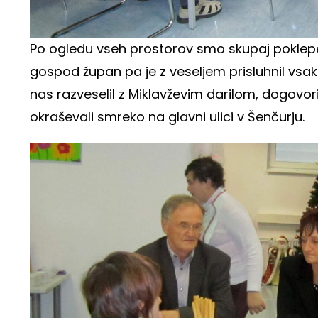
Po ogledu vseh prostorov smo skupaj poklepeta
gospod župan pa je z veseljem prisluhnil vsak
nas razveselil z Miklavževim darilom, dogovo
okraševali smreko na glavni ulici v Šenčurju.