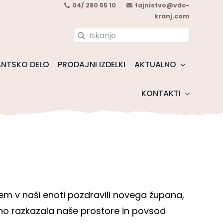
04/ 280 55 10
tajnistvo@vdc-
kranj.com
Search
for:
NTSKO DELO
PRODAJNI IZDELKI
AKTUALNO
KONTAKTI
m v naši enoti pozdravili novega župana,
sno razkazala naše prostore in povsod