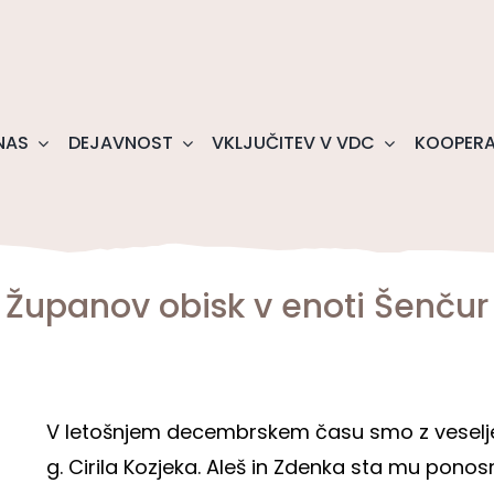
NAS
DEJAVNOST
VKLJUČITEV V VDC
KOOPERA
Županov obisk v enoti Šenčur
V letošnjem decembrskem času smo z veselje
g. Cirila Kozjeka. Aleš in Zdenka sta mu pono