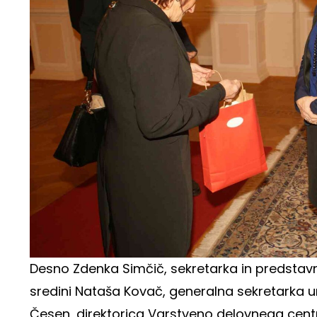
Desno Zdenka Simčič, sekretarka in predstavni
sredini Nataša Kovač, generalna sekretarka u
Česen, direktorica Varstveno delovnega centr