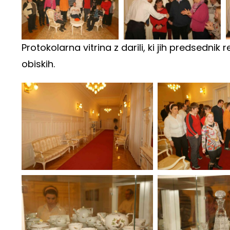
Protokolarna vitrina z darili, ki jih predsednik
obiskih.