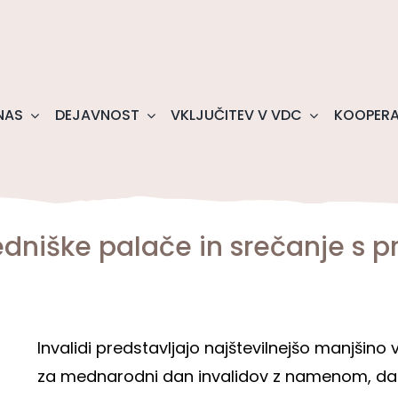
NAS
DEJAVNOST
VKLJUČITEV V VDC
KOOPERA
edniške palače in srečanje s 
Invalidi predstavljajo najštevilnejšo manjšino 
za mednarodni dan invalidov z namenom, da 