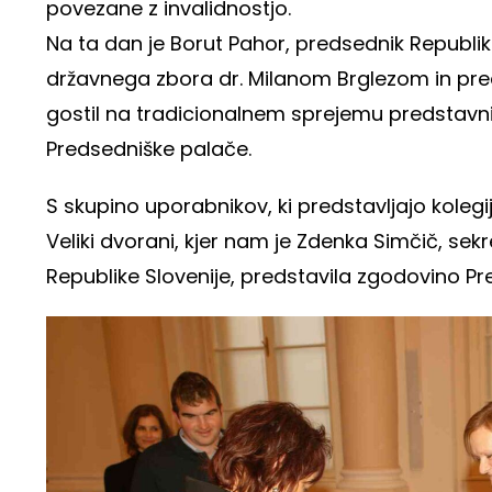
povezane z invalidnostjo.
Na ta dan je Borut Pahor, predsednik Republi
državnega zbora dr. Milanom Brglezom in pr
gostil na tradicionalnem sprejemu predstavnike
Predsedniške palače
.
S skupino uporabnikov, ki predstavljajo koleg
Veliki dvorani, kjer nam je Zdenka Simčič, sek
Republike Slovenije, predstavila zgodovino P