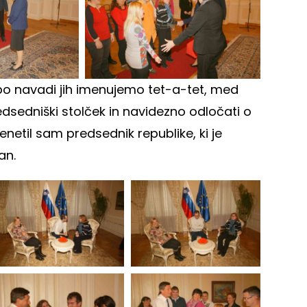
, po navadi jih imenujemo tet-a-tet, med
edsedniški stolček in navidezno odločati o
enetil sam predsednik republike, ki je
an.