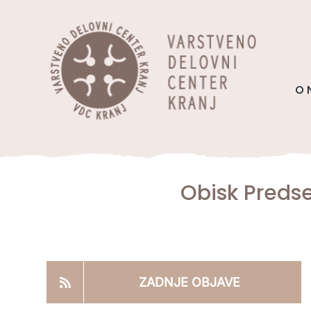
Skip
content
to
content
O 
Obisk Preds
ZADNJE OBJAVE