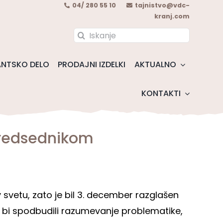
04/ 280 55 10
tajnistvo@vdc-
kranj.com
Search
for:
NTSKO DELO
PRODAJNI IZDELKI
AKTUALNO
KONTAKTI
predsednikom
v svetu, zato je bil 3. december razglašen
bi spodbudili razumevanje problematike,