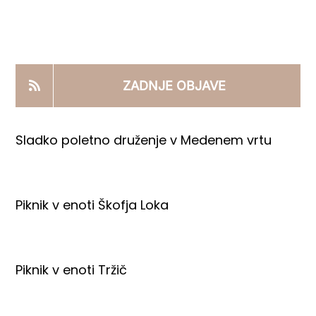
KOOPERANTSKO DELO
PRODAJNI IZDELKI
ZADNJE OBJAVE
AKTUALNO
Sladko poletno druženje v Medenem vrtu
KONTAKTI
Piknik v enoti Škofja Loka
Piknik v enoti Tržič