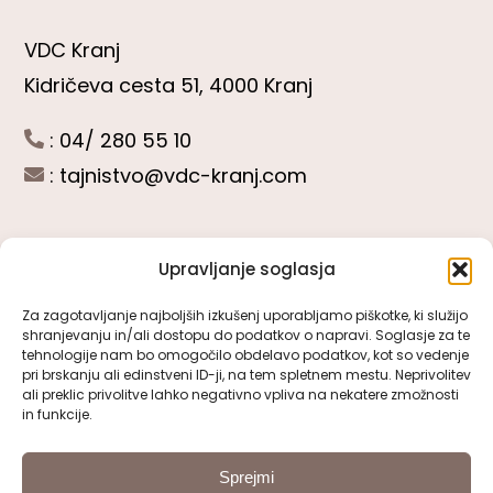
VDC Kranj
Kidričeva cesta 51, 4000 Kranj
: 04/ 280 55 10
:
tajnistvo@vdc-kranj.com
Upravljanje soglasja
POGLEJTE SI
Za zagotavljanje najboljših izkušenj uporabljamo piškotke, ki služijo
shranjevanju in/ali dostopu do podatkov o napravi. Soglasje za te
Toggle
tehnologije nam bo omogočilo obdelavo podatkov, kot so vedenje
Navigation
pri brskanju ali edinstveni ID-ji, na tem spletnem mestu. Neprivolitev
Predstavitev VDC Kranj
ali preklic privolitve lahko negativno vpliva na nekatere zmožnosti
SLEDITE NAM
in funkcije.
Pomembni obrazci
Sprejmi