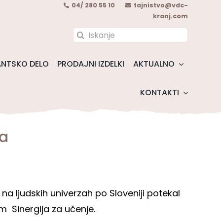
04/ 280 55 10
tajnistvo@vdc-
kranj.com
Search
for:
NTSKO DELO
PRODAJNI IZDELKI
AKTUALNO
KONTAKTI
a
e na ljudskih univerzah po Sloveniji potekal
 Sinergija za učenje.