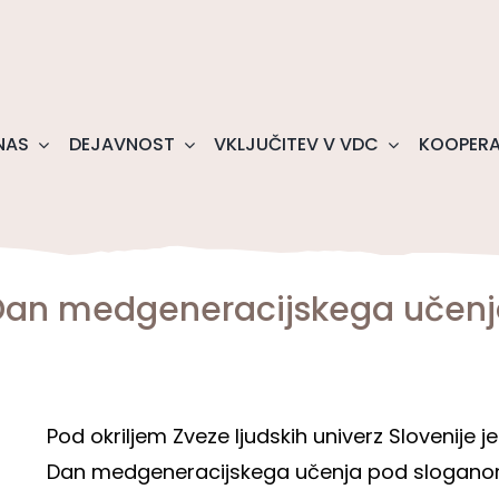
NAS
DEJAVNOST
VKLJUČITEV V VDC
KOOPERA
Dan medgeneracijskega učenj
Pod okriljem Zveze ljudskih univerz Slovenije j
Dan medgeneracijskega učenja pod sloganom