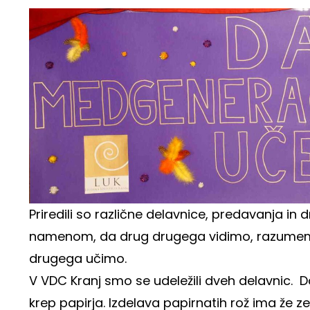
Priredili so različne delavnice, predavanja in
namenom, da drug drugega vidimo, razumemo
drugega učimo.
V VDC Kranj smo se udeležili dveh delavnic. Dan
krep papirja. Izdelava papirnatih rož ima že ze