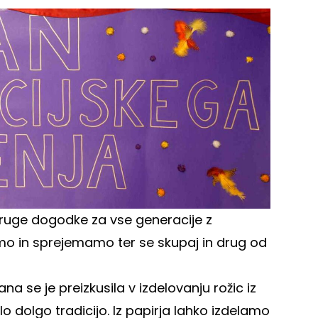
 druge dogodke za vse generacije z
 in sprejemamo ter se skupaj in drug od
a se je preizkusila v izdelovanju rožic iz
lo dolgo tradicijo. Iz papirja lahko izdelamo