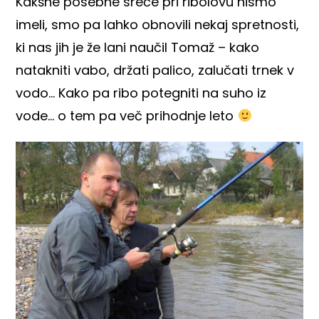
Kakšne posebne sreče pri ribolovu nismo
imeli, smo pa lahko obnovili nekaj spretnosti,
ki nas jih je že lani naučil Tomaž – kako
natakniti vabo, držati palico, zalučati trnek v
vodo… Kako pa ribo potegniti na suho iz
vode… o tem pa več prihodnje leto