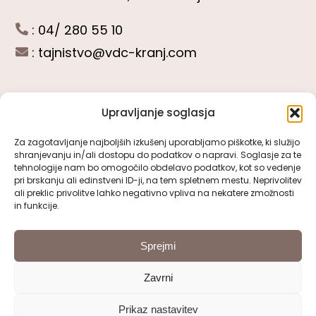
: 04/ 280 55 10
:
tajnistvo@vdc-kranj.com
Upravljanje soglasja
POGLEJTE SI
Za zagotavljanje najboljših izkušenj uporabljamo piškotke, ki služijo
shranjevanju in/ali dostopu do podatkov o napravi. Soglasje za te
Toggle
tehnologije nam bo omogočilo obdelavo podatkov, kot so vedenje
Navigation
pri brskanju ali edinstveni ID-ji, na tem spletnem mestu. Neprivolitev
Predstavitev VDC Kranj
ali preklic privolitve lahko negativno vpliva na nekatere zmožnosti
SLEDITE NAM
in funkcije.
Pomembni obrazci
Sprejmi
Zavrni
Pravno obvestilo
Prikaz nastavitev