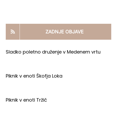
KOOPERANTSKO DELO
PRODAJNI IZDELKI
ZADNJE OBJAVE
AKTUALNO
Sladko poletno druženje v Medenem vrtu
KONTAKTI
Piknik v enoti Škofja Loka
Piknik v enoti Tržič