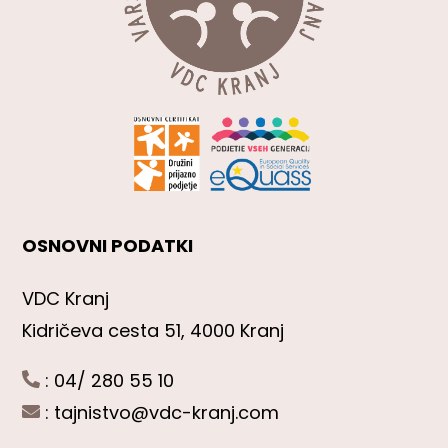
OSNOVNI PODATKI
VDC Kranj
Kidričeva cesta 51, 4000 Kranj
: 04/ 280 55 10
:
tajnistvo@vdc-kranj.com