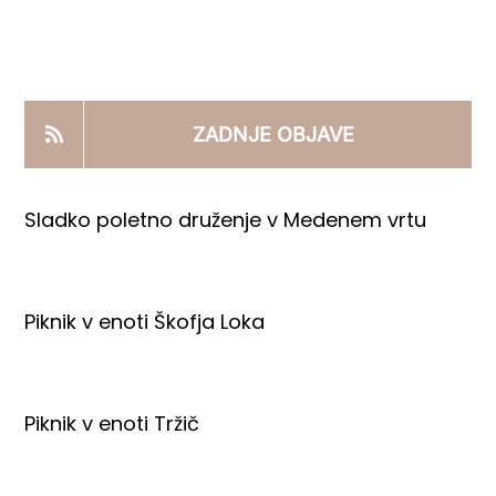
KOOPERANTSKO DELO
PRODAJNI IZDELKI
ZADNJE OBJAVE
AKTUALNO
Sladko poletno druženje v Medenem vrtu
KONTAKTI
Piknik v enoti Škofja Loka
Piknik v enoti Tržič