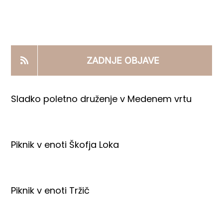
KOOPERANTSKO DELO
PRODAJNI IZDELKI
ZADNJE OBJAVE
AKTUALNO
Sladko poletno druženje v Medenem vrtu
KONTAKTI
Piknik v enoti Škofja Loka
Piknik v enoti Tržič