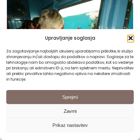
Upravljanje soglasja
Za zagotavljanje najboljših izkušenj uporabljamo piškotke, ki služijo
shranjevanju in/ali dostopu do podatkov o napravi. Soglasje za te
tehnologije nam bo omogočilo obdelavo podatkov, kot so vedenje
pri brskanju ali edinstveni ID-ji, na tem spletnem mestu. Neprivolitev
ali preklic privolitve lahko negativno vpliva na nekatere zmožnosti
in funkcije.
Sprejmi
Zavrni
Prikaz nastavitev