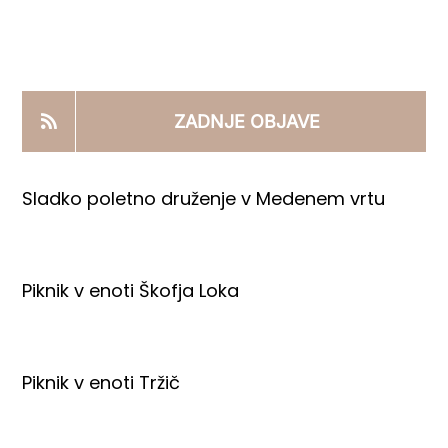
KOOPERANTSKO DELO
PRODAJNI IZDELKI
ZADNJE OBJAVE
AKTUALNO
Sladko poletno druženje v Medenem vrtu
KONTAKTI
Piknik v enoti Škofja Loka
Piknik v enoti Tržič