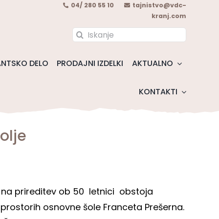
04/ 280 55 10
tajnistvo@vdc-
kranj.com
Search
for:
NTSKO DELO
PRODAJNI IZDELKI
AKTUALNO
KONTAKTI
olje
 na prireditev ob 50 letnici obstoja
 v prostorih osnovne šole Franceta Prešerna.