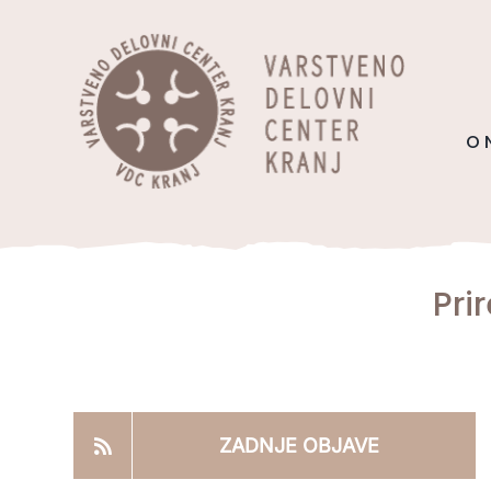
Skip
content
to
content
O 
Pri
ZADNJE OBJAVE