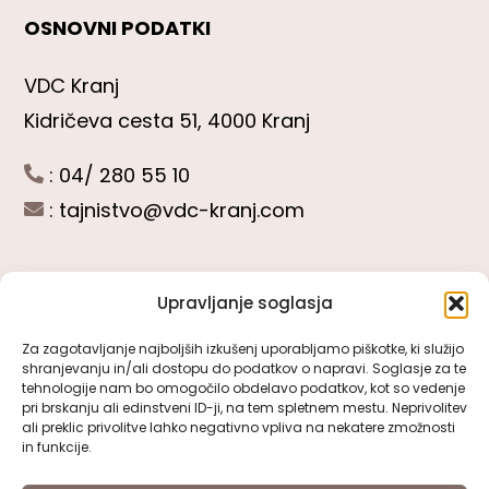
OSNOVNI PODATKI
VDC Kranj
Kidričeva cesta 51, 4000 Kranj
: 04/ 280 55 10
:
tajnistvo@vdc-kranj.com
Upravljanje soglasja
POGLEJTE SI
Za zagotavljanje najboljših izkušenj uporabljamo piškotke, ki služijo
shranjevanju in/ali dostopu do podatkov o napravi. Soglasje za te
Toggle
tehnologije nam bo omogočilo obdelavo podatkov, kot so vedenje
Navigation
pri brskanju ali edinstveni ID-ji, na tem spletnem mestu. Neprivolitev
Predstavitev VDC Kranj
ali preklic privolitve lahko negativno vpliva na nekatere zmožnosti
SLEDITE NAM
in funkcije.