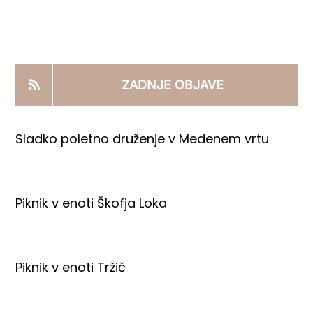
KOOPERANTSKO DELO
PRODAJNI IZDELKI
ZADNJE OBJAVE
AKTUALNO
Sladko poletno druženje v Medenem vrtu
KONTAKTI
Piknik v enoti Škofja Loka
Piknik v enoti Tržič