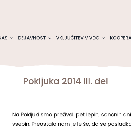
NAS
DEJAVNOST
VKLJUČITEV V VDC
KOOPERA
Pokljuka 2014 III. del
Na Pokljuki smo preživeli pet lepih, sončnih dn
vsebin. Preostalo nam je le še, da se poslad