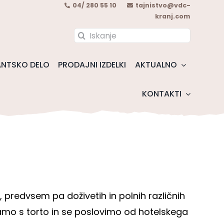
04/ 280 55 10
tajnistvo@vdc-
kranj.com
Search
for:
NTSKO DELO
PRODAJNI IZDELKI
AKTUALNO
KONTAKTI
i, predvsem pa doživetih in polnih različnih
kamo s torto in se poslovimo od hotelskega