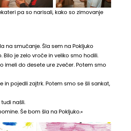
ekateri pa so narisali, kako so zimovanje
la na smučanje. Šla sem na Pokljuko
ilo je zelo vroče in veliko smo hodili.
smo imeli do desete ure zvečer. Potem smo
be in pojedli zajtrk. Potem smo se šli sankat,
tudi našli.
omine. Še bom šla na Pokljuko.«