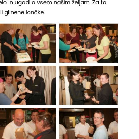
ejelo in ugodilo vsem našim željam. Za to
li glinene lončke.