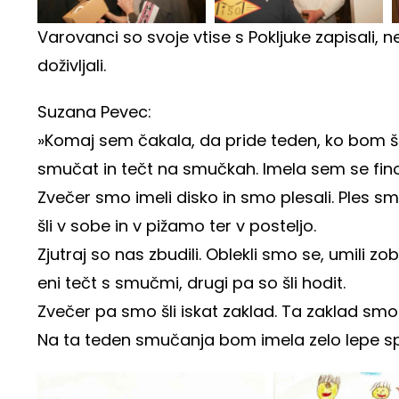
Varovanci so svoje vtise s Pokljuke zapisali, n
doživljali.
Suzana Pevec:
»Komaj sem čakala, da pride teden, ko bom š
smučat in tečt na smučkah. Imela sem se fino. B
Zvečer smo imeli disko in smo plesali. Ples 
šli v sobe in v pižamo ter v posteljo.
Zjutraj so nas zbudili. Oblekli smo se, umili zo
eni tečt s smučmi, drugi pa so šli hodit.
Zvečer pa smo šli iskat zaklad. Ta zaklad smo 
Na ta teden smučanja bom imela zelo lepe sp