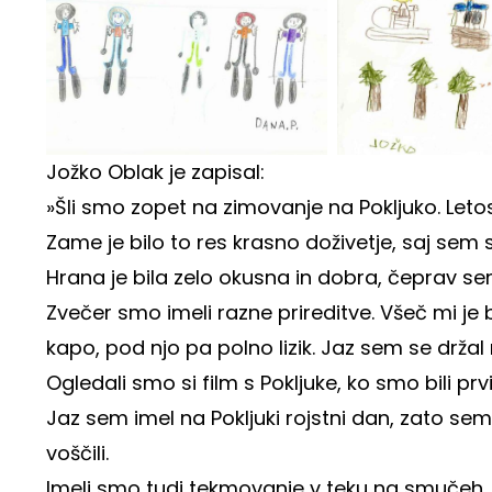
Jožko Oblak je zapisal:
»Šli smo zopet na zimovanje na Pokljuko. Leto
Zame je bilo to res krasno doživetje, saj sem 
Hrana je bila zelo okusna in dobra, čeprav sem 
Zvečer smo imeli razne prireditve. Všeč mi je b
kapo, pod njo pa polno lizik. Jaz sem se držal
Ogledali smo si film s Pokljuke, ko smo bili prv
Jaz sem imel na Pokljuki rojstni dan, zato sem
voščili.
Imeli smo tudi tekmovanje v teku na smučeh.