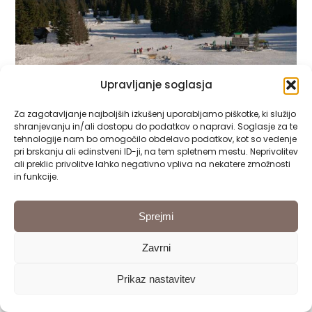
Upravljanje soglasja
Za zagotavljanje najboljših izkušenj uporabljamo piškotke, ki služijo
shranjevanju in/ali dostopu do podatkov o napravi. Soglasje za te
tehnologije nam bo omogočilo obdelavo podatkov, kot so vedenje
V času zimovanja je rojstni dan praznoval
pri brskanju ali edinstveni ID-ji, na tem spletnem mestu. Neprivolitev
ali preklic privolitve lahko negativno vpliva na nekatere zmožnosti
Jožko Oblak. Vesel je bil naših čestitk in med
in funkcije.
vse razdelil bonbone.
Sprejmi
Zavrni
Prikaz nastavitev