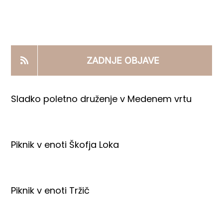
KOOPERANTSKO DELO
PRODAJNI IZDELKI
ZADNJE OBJAVE
AKTUALNO
Sladko poletno druženje v Medenem vrtu
KONTAKTI
Piknik v enoti Škofja Loka
Piknik v enoti Tržič