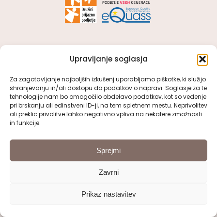
OSNOVNI PODATKI
Upravljanje soglasja
VDC Kranj
Za zagotavljanje najboljših izkušenj uporabljamo piškotke, ki služijo
shranjevanju in/ali dostopu do podatkov o napravi. Soglasje za te
Kidričeva cesta 51, 4000 Kranj
tehnologije nam bo omogočilo obdelavo podatkov, kot so vedenje
pri brskanju ali edinstveni ID-ji, na tem spletnem mestu. Neprivolitev
: 04/ 280 55 10
ali preklic privolitve lahko negativno vpliva na nekatere zmožnosti
in funkcije.
:
tajnistvo@vdc-kranj.com
Sprejmi
POGLEJTE SI
Zavrni
Prikaz nastavitev
Toggle
Navigation