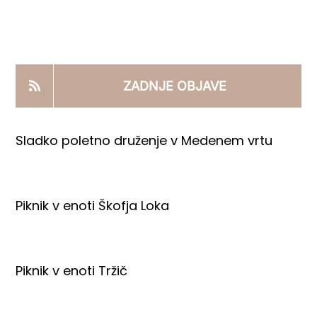
KOOPERANTSKO DELO
PRODAJNI IZDELKI
ZADNJE OBJAVE
AKTUALNO
Sladko poletno druženje v Medenem vrtu
KONTAKTI
Piknik v enoti Škofja Loka
Piknik v enoti Tržič