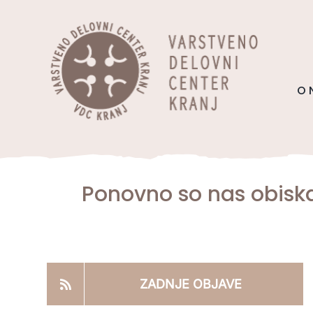
Skip
content
to
content
O 
Ponovno so nas obiska
ZADNJE OBJAVE