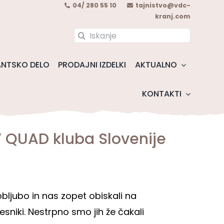
04/ 280 55 10
tajnistvo@vdc-
kranj.com
Search
for:
NTSKO DELO
PRODAJNI IZDELKI
AKTUALNO
KONTAKTI
V QUAD kluba Slovenije
bljubo in nas zopet obiskali na
esniki. Nestrpno smo jih že čakali