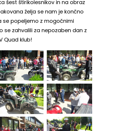
a šest štirikolesnikov in na obraz
čakovana želja se nam je končno
 da se popeljemo z mogočnimi
mo se zahvalili za nepozaben dan z
TV Quad klub!