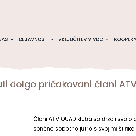
NAS
DEJAVNOST
VKLJUČITEV V VDC
KOOPERA
li dolgo pričakovani člani AT
Člani ATV QUAD kluba so držali svojo o
sončno sobotno jutro s svojimi štirikol