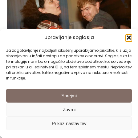
Upravljanje soglasja
Za zagotavljanje najboljših izkušenj uporabljamo piškotke, ki služijo
shranjevanju in/ali dostopu do podatkov o napravi. Soglasje za te
tehnologije nam bo omogočilo obdelavo podatkov, kot so vedenje
pri brskanju ali edinstveni ID-ji, na tem spletnem mestu. Neprivolitev
ali preklic privolitve lahko negativno vpliva na nekatere zmožnosti
in funkcije.
Sprejmi
Zavrni
Prikaz nastavitev