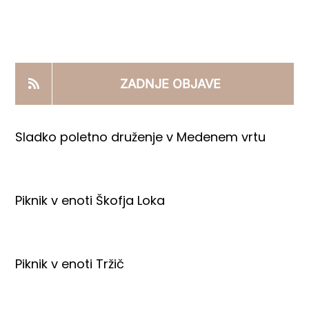
KOOPERANTSKO DELO
PRODAJNI IZDELKI
ZADNJE OBJAVE
AKTUALNO
Sladko poletno druženje v Medenem vrtu
KONTAKTI
Piknik v enoti Škofja Loka
Piknik v enoti Tržič