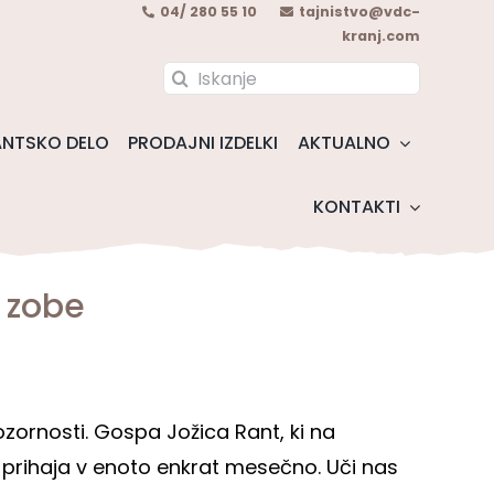
04/ 280 55 10
tajnistvo@vdc-
kranj.com
Search
for:
NTSKO DELO
PRODAJNI IZDELKI
AKTUALNO
KONTAKTI
 zobe
zornosti. Gospa Jožica Rant, ki na
, prihaja v enoto enkrat mesečno. Uči nas