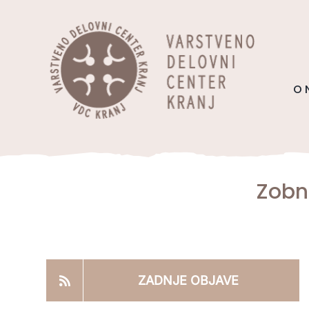
Skip
content
to
content
O 
Zobn
ZADNJE OBJAVE