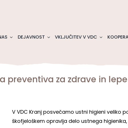
NAS
DEJAVNOST
VKLJUČITEV V VDC
KOOPERA
a preventiva za zdrave in lepe
V VDC Kranj posvečamo ustni higieni veliko po
škofjeloškem opravlja delo ustnega higienika