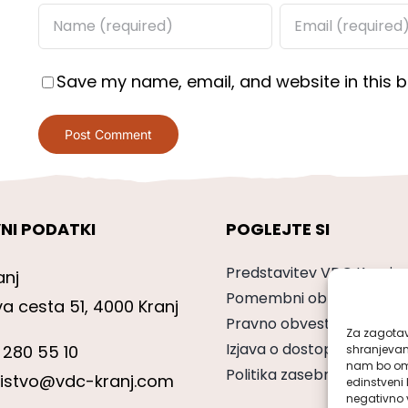
Save my name, email, and website in this b
NI PODATKI
POGLEJTE SI
Predstavitev VDC Kranj
anj
Pomembni obrazci
va cesta 51, 4000 Kranj
Pravno obvestilo
Za zagotavl
Izjava o dostopnosti
 280 55 10
shranjevan
nam bo omo
Politika zasebnosti
nistvo@vdc-kranj.com
edinstveni 
negativno v