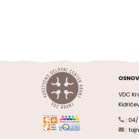
OSNOV
VDC Kr
Kidriče
: 04/
:
taj