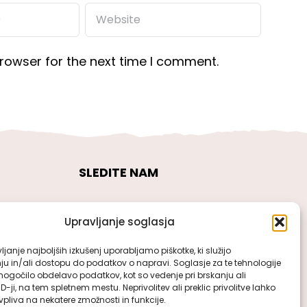
rowser for the next time I comment.
SLEDITE NAM
Upravljanje soglasja
janje najboljših izkušenj uporabljamo piškotke, ki služijo
ju in/ali dostopu do podatkov o napravi. Soglasje za te tehnologije
gočilo obdelavo podatkov, kot so vedenje pri brskanju ali
ID-ji, na tem spletnem mestu. Neprivolitev ali preklic privolitve lahko
pliva na nekatere zmožnosti in funkcije.