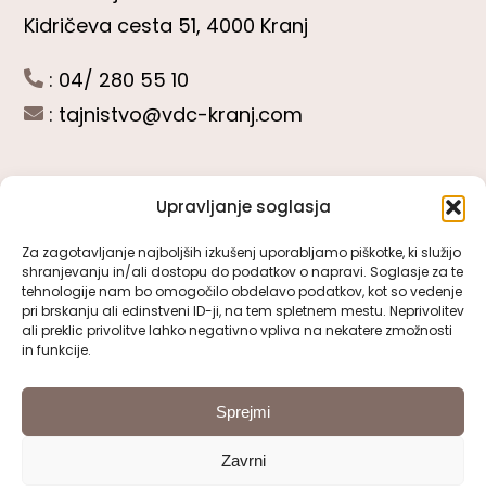
Kidričeva cesta 51, 4000 Kranj
: 04/ 280 55 10
:
tajnistvo@vdc-kranj.com
Upravljanje soglasja
POGLEJTE SI
Za zagotavljanje najboljših izkušenj uporabljamo piškotke, ki služijo
shranjevanju in/ali dostopu do podatkov o napravi. Soglasje za te
Toggle
tehnologije nam bo omogočilo obdelavo podatkov, kot so vedenje
Navigation
pri brskanju ali edinstveni ID-ji, na tem spletnem mestu. Neprivolitev
Predstavitev VDC Kranj
ali preklic privolitve lahko negativno vpliva na nekatere zmožnosti
SLEDITE NAM
in funkcije.
Pomembni obrazci
Sprejmi
Zavrni
Pravno obvestilo