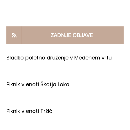
KOOPERANTSKO DELO
PRODAJNI IZDELKI
ZADNJE OBJAVE
AKTUALNO
Sladko poletno druženje v Medenem vrtu
KONTAKTI
Piknik v enoti Škofja Loka
Piknik v enoti Tržič