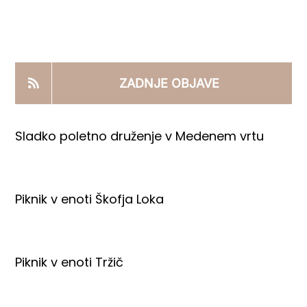
KOOPERANTSKO DELO
PRODAJNI IZDELKI
ZADNJE OBJAVE
AKTUALNO
Sladko poletno druženje v Medenem vrtu
KONTAKTI
Piknik v enoti Škofja Loka
Piknik v enoti Tržič