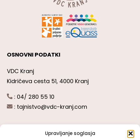
OSNOVNI PODATKI
VDC Kranj
Kidričeva cesta 51, 4000 Kranj
: 04/ 280 55 10
:
tajnistvo@vdc-kranj.com
Upravljanje soglasja
POGLEJTE SI