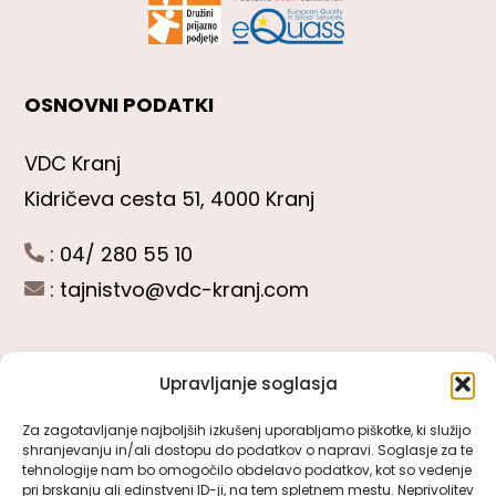
OSNOVNI PODATKI
VDC Kranj
Kidričeva cesta 51, 4000 Kranj
: 04/ 280 55 10
:
tajnistvo@vdc-kranj.com
Upravljanje soglasja
POGLEJTE SI
Za zagotavljanje najboljših izkušenj uporabljamo piškotke, ki služijo
shranjevanju in/ali dostopu do podatkov o napravi. Soglasje za te
Toggle
tehnologije nam bo omogočilo obdelavo podatkov, kot so vedenje
Navigation
pri brskanju ali edinstveni ID-ji, na tem spletnem mestu. Neprivolitev