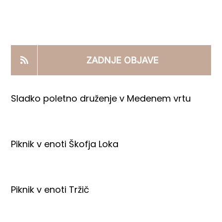
KOOPERANTSKO DELO
PRODAJNI IZDELKI
ZADNJE OBJAVE
AKTUALNO
Sladko poletno druženje v Medenem vrtu
KONTAKTI
Piknik v enoti Škofja Loka
Piknik v enoti Tržič