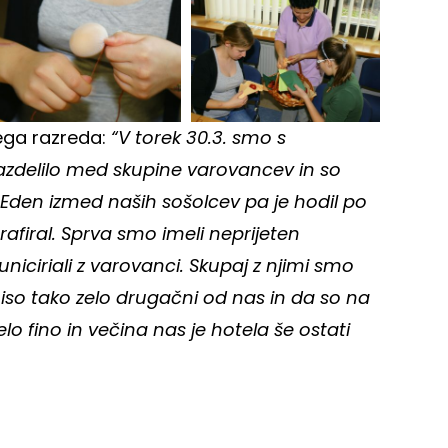
tega razreda:
“V torek 30.3. smo s
 razdelilo med skupine varovancev in so
Eden izmed naših sošolcev pa je hodil po
rafiral. Sprva smo imeli neprijeten
niciriali z varovanci. Skupaj z njimi smo
 niso tako zelo drugačni od nas in da so na
lo fino in večina nas je hotela še ostati