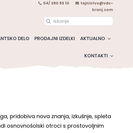
04/ 280 55 10
tajnistvo@vdc-
kranj.com
Search
for:
NTSKO DELO
PRODAJNI IZDELKI
AKTUALNO
KONTAKTI
a, pridobiva nova znanja, izkušnje, spleta
di osnovnošolski otroci s prostovoljnim