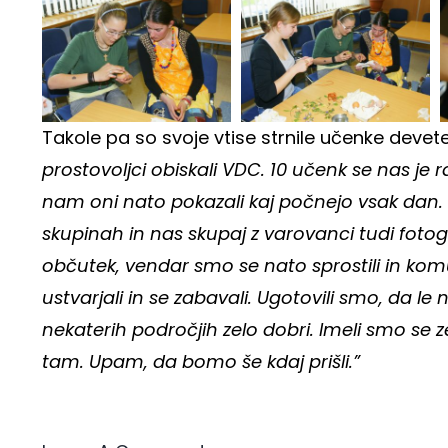
Takole pa so svoje vtise strnile učenke deve
prostovoljci obiskali VDC. 10 učenk se nas je
nam oni nato pokazali kaj počnejo vsak dan. 
skupinah in nas skupaj z varovanci tudi fotog
občutek, vendar smo se nato sprostili in komu
ustvarjali in se zabavali. Ugotovili smo, da le
nekaterih področjih zelo dobri. Imeli smo se ze
tam. Upam, da bomo še kdaj prišli.”