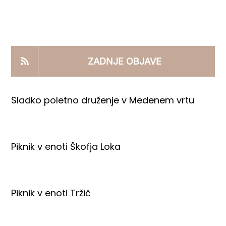
KOOPERANTSKO DELO
PRODAJNI IZDELKI
ZADNJE OBJAVE
AKTUALNO
Sladko poletno druženje v Medenem vrtu
KONTAKTI
Piknik v enoti Škofja Loka
Piknik v enoti Tržič