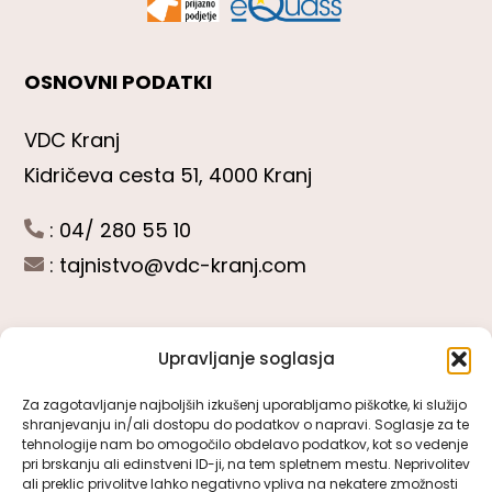
OSNOVNI PODATKI
VDC Kranj
Kidričeva cesta 51, 4000 Kranj
: 04/ 280 55 10
:
tajnistvo@vdc-kranj.com
Upravljanje soglasja
POGLEJTE SI
Za zagotavljanje najboljših izkušenj uporabljamo piškotke, ki služijo
shranjevanju in/ali dostopu do podatkov o napravi. Soglasje za te
Toggle
tehnologije nam bo omogočilo obdelavo podatkov, kot so vedenje
Navigation
pri brskanju ali edinstveni ID-ji, na tem spletnem mestu. Neprivolitev
Predstavitev VDC Kranj
ali preklic privolitve lahko negativno vpliva na nekatere zmožnosti