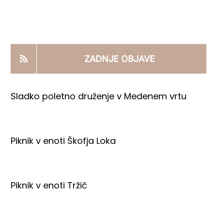
KOOPERANTSKO DELO
PRODAJNI IZDELKI
ZADNJE OBJAVE
AKTUALNO
Sladko poletno druženje v Medenem vrtu
KONTAKTI
Piknik v enoti Škofja Loka
Piknik v enoti Tržič