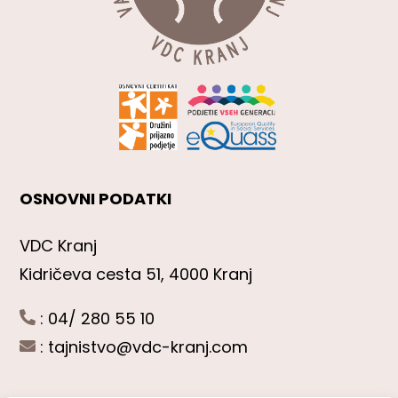
OSNOVNI PODATKI
VDC Kranj
Kidričeva cesta 51, 4000 Kranj
: 04/ 280 55 10
:
tajnistvo@vdc-kranj.com